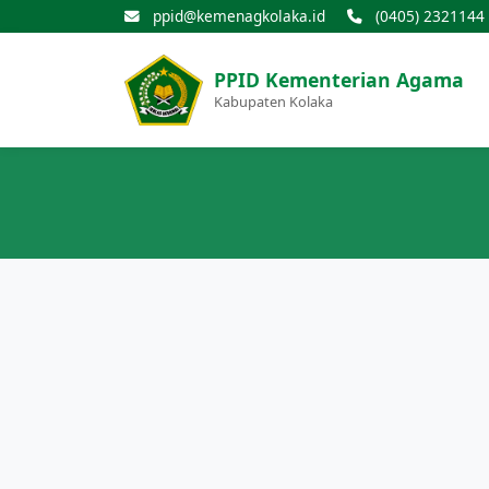
ppid@kemenagkolaka.id
(0405) 2321144
PPID Kementerian Agama
Kabupaten Kolaka