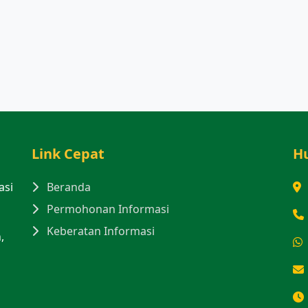
Link Cepat
H
asi
Beranda
n
Permohonan Informasi
Keberatan Informasi
,